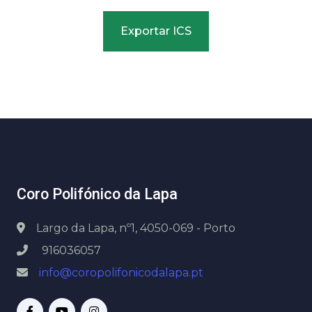
Exportar ICS
Coro Polifónico da Lapa
Largo da Lapa, nº1, 4050-069 - Porto
916036057
info@coropolifonicodalapa.pt